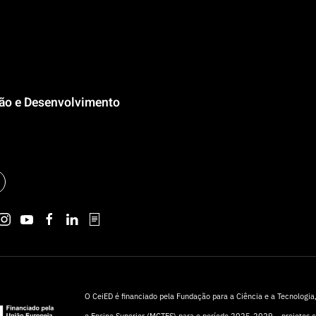
ção e Desenvolvimento
O CeiED é financiado pela Fundação para a Ciência e a Tecnologia, 
e Ensino Superior (MCTES) para o período 2025-2029 – projetos