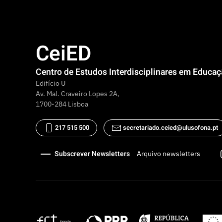
CeiED
Centro de Estudos Interdisciplinares em Educa
Edifício U
Av. Mal. Craveiro Lopes 2A,
1700-284 Lisboa
217 515 500
secretariado.ceied@ulusofona.pt
Subscrever Newsletters
Arquivo newsletters