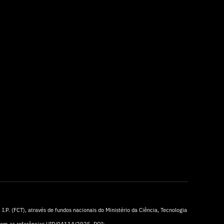
I.P. (FCT), através de fundos nacionais do Ministério da Ciência, Tecnologia
 com as referências UID/04114/2025. DOI: