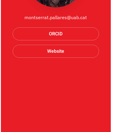
montserrat.pallares@uab.cat
ORCID
Website