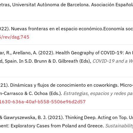
Letras, Universitat Autònoma de Barcelona. Asociación Españo
2022). Nuevas fronteras en el espacio económico.Economía soci
5/rev/dag.745
ar, R., Arellano, A. (2022). Health Geography of COVID-19: An 
, Spain. In S.D. Brunn & D. Gilbreath (Eds),
COVID-19 and a Wo
(2021). Dinámicas y flujos de conocimiento en coworkings. Micro
om-Carrasco & C. Ochoa (Eds.).
Estrategias, espacios y redes pa
816e1630-636a-40af-b558-5506e96d2d57
, & Gawryszewska, B. J. (2021). Thinking Deep. Acting on Top. U
ment: Exploratory Cases from Poland and Greece.
Sustainabilit