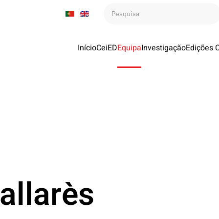
Início
CeiED
Equipa
Investigação
Edições 
allarès