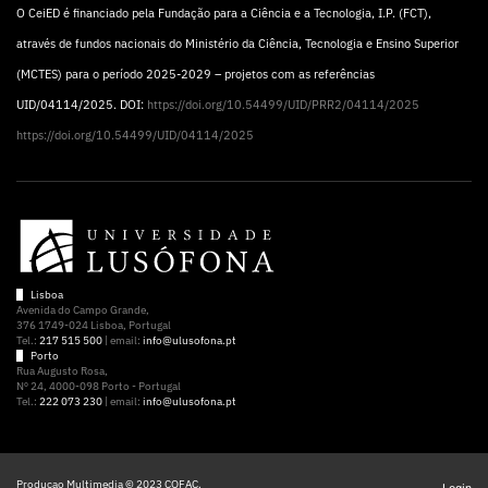
O CeiED é financiado pela Fundação para a Ciência e a Tecnologia, I.P. (FCT),
através de fundos nacionais do Ministério da Ciência, Tecnologia e Ensino Superior
(MCTES) para o período 2025-2029 – projetos com as referências
UID/04114/2025. DOI:
https://doi.org/10.54499/UID/PRR2/04114/2025
https://doi.org/10.54499/UID/04114/2025
Lisboa
Avenida do Campo Grande,
376 1749-024 Lisboa, Portugal
Tel.:
217 515 500
| email:
info@ulusofona.pt
Porto
Rua Augusto Rosa,
Nº 24, 4000-098 Porto - Portugal
Tel.:
222 073 230
| email:
info@ulusofona.pt
Producao Multimedia © 2023 COFAC.