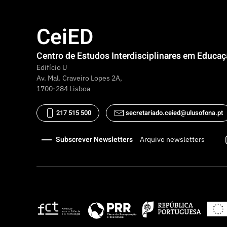
CeiED
Centro de Estudos Interdisciplinares em Educa
Edifício U
Av. Mal. Craveiro Lopes 2A,
1700-284 Lisboa
217 515 500
secretariado.ceied@ulusofona.pt
Subscrever Newsletters
Arquivo newsletters