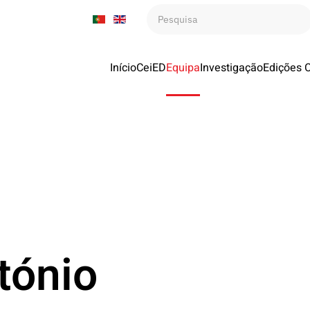
Início
CeiED
Equipa
Investigação
Edições 
tónio