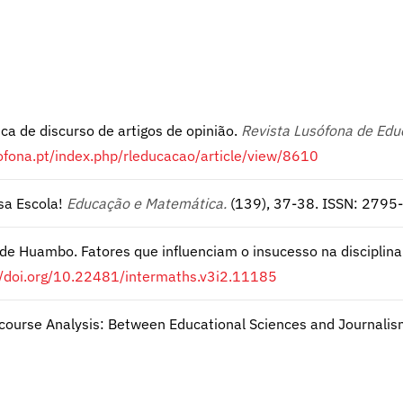
ica de discurso de artigos de opinião.
Revista Lusófona de Ed
sofona.pt/index.php/rleducacao/article/view/8610
sa Escola!
Educação e Matemática.
(139), 37-38. ISSN: 2795
de Huambo. Fatores que influenciam o insucesso na discipli
//doi.org/10.22481/intermaths.v3i2.11185
iscourse Analysis: Between Educational Sciences and Journalis