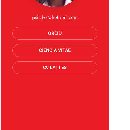
psic.lvs@hotmail.com
ORCID
CIÊNCIA VITAE
CV LATTES