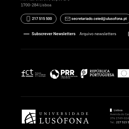
1700-284 Lisboa
217 515 500
secretariado.ceied@ulusofona.pt
Subscrever Newsletters
Arquivo newsletters
Lisboa
Avenida do C
376 1749-024 
Tel.:
217 515 