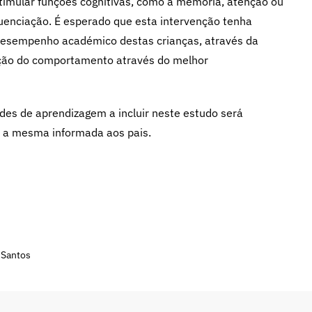
estimular funções cognitivas, como a memória, atenção ou
quenciação. É esperado que esta intervenção tenha
 desempenho académico destas crianças, através da
ação do comportamento através do melhor
ades de aprendizagem a incluir neste estudo será
do a mesma informada aos pais.
a Santos