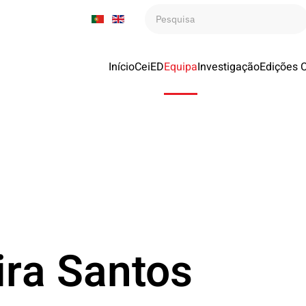
Início
CeiED
Equipa
Investigação
Edições 
ira Santos