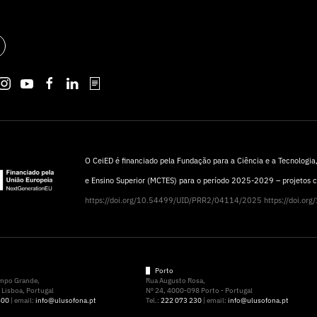
O CeiED é financiado pela Fundação para a Ciência e a Tecnologia, 
e Ensino Superior (MCTES) para o período 2025-2029 – projetos
https://doi.org/10.54499/UID/PRR2/04114/2025
https://doi.o
Porto
ampo Grande,
Rua Augusto Rosa,
Lisboa, Portugal
Nº 24, 4000-098 Porto - Portugal
500
| email:
info@ulusofona.pt
Tel.:
222 073 230
| email:
info@ulusofona.pt