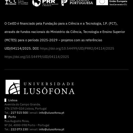
O CeiED é financiado pela Fundação para a Ciência e a Tecnologia, I.P. (FCT),
através de fundos nacionais do Ministério da Ciência, Tecnologia e Ensino Superior
(MCTES) para o período 2025-2029 – projetos com as referências
UID/04114/2025. DOI:
https://doi.org/10.54499/UID/PRR2/04114/2025
https://doi.org/10.54499/UID/04114/2025
Lisboa
Avenida do Campo Grande,
376 1749-024 Lisboa, Portugal
Tel.:
217 515 500
| email:
info@ulusofona.pt
Porto
Rua Augusto Rosa,
Nº 24, 4000-098 Porto - Portugal
Tel.:
222 073 230
| email:
info@ulusofona.pt