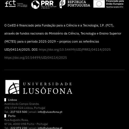
O CeiED é financiado pela Fundação para a Ciência e a Tecnologia, I.P. (FCT),
através de fundos nacionais do Ministério da Ciência, Tecnologia e Ensino Superior
(MCTES) para o período 2025-2029 – projetos com as referências
UID/04114/2025. DOI:
https://doi.org/10.54499/UID/PRR2/04114/2025
https://doi.org/10.54499/UID/04114/2025
Lisboa
Avenida do Campo Grande,
376 1749-024 Lisboa, Portugal
Tel.:
217 515 500
| email:
info@ulusofona.pt
Porto
Rua Augusto Rosa,
Nº 24, 4000-098 Porto - Portugal
Tel.:
222 073 230
| email:
info@ulusofona.pt