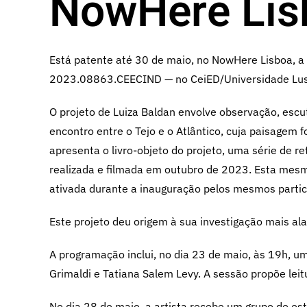
NowHere Lis
Está patente até 30 de maio, no NowHere Lisboa, a 
2023.08863.CEECIND — no CeiED/Universidade Lus
O projeto de Luiza Baldan envolve observação, escu
encontro entre o Tejo e o Atlântico, cuja paisagem 
apresenta o livro-objeto do projeto, uma série de 
realizada e filmada em outubro de 2023. Esta mesma
ativada durante a inauguração pelos mesmos partic
Este projeto deu origem à sua investigação mais a
A programação inclui, no dia 23 de maio, às 19h, 
Grimaldi e Tatiana Salem Levy. A sessão propõe leit
No dia 28 de maio, a artista recebe um grupo de est