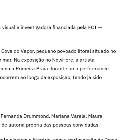
ta visual e investigadora financiada pela FCT —
 Cova do Vapor, pequeno povoado litoral situado no
do mar. Na exposição no NowHere, a artista
encena a Primeira Praia durante uma performance
ocorrem ao longo da exposição, tendo já sido
as, Fernanda Drummond, Mariana Varela, Maura
s de autoria própria das pessoas convidadas.
o plástico e literário, com a participação de Diego