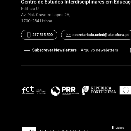
Centro de Estudos Interdisciplinares em Educa
Edifício U
Av. Mal. Craveiro Lopes 2A,
1700-284 Lisboa
217 515 500
secretariado.ceied@ulusofona.pt
Subscrever Newsletters
Arquivo newsletters
Lisboa