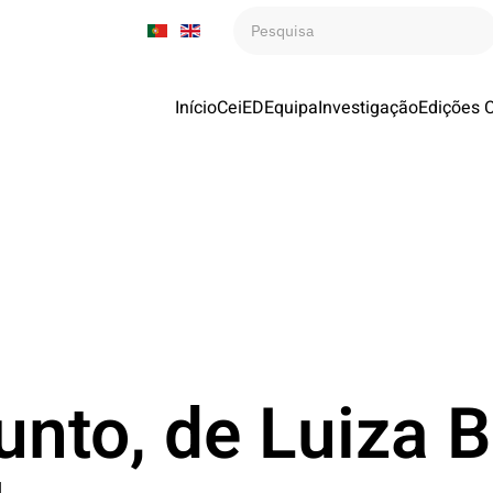
Início
CeiED
Equipa
Investigação
Edições 
unto, de Luiza B