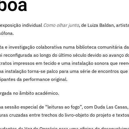
boa
exposição individual
Como olhar junto
, de Luiza Baldan, artis
ófona.
ta e investigação colaborativa numa biblioteca comunitária da
foi reconfigurada ao longo do último século devido ao avanço 
retratos impressos em tecido e uma instalação sonora que re
 instalação torna-se palco para uma série de encontros que 
ipantes da performance original.
largada no âmbito académico.
uma sessão especial de “leituras ao fogo”, com Duda Las Cas
uras cruzadas entre trechos do livro-objeto do projeto e texto
udantes da Voz do Operário para uma oficina de desenvolviment