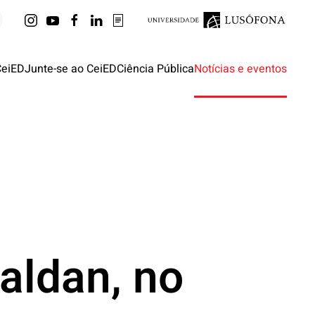
CeiED
Junte-se ao CeiED
Ciência Pública
Notícias e eventos
aldan, no