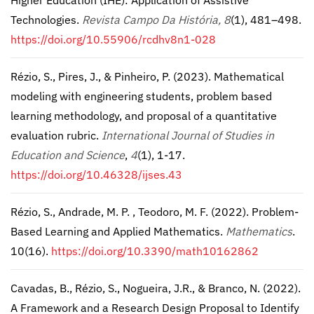
Higher Education (IHE): Application of Assistive
Technologies.
Revista Campo Da História, 8
(1), 481–498.
https://doi.org/10.55906/rcdhv8n1-028
Rézio, S., Pires, J., & Pinheiro, P. (2023). Mathematical
modeling with engineering students, problem based
learning methodology, and proposal of a quantitative
evaluation rubric.
International Journal of Studies in
Education and Science
,
4
(1), 1-17.
https://doi.org/10.46328/ijses.43
Rézio, S., Andrade, M. P. , Teodoro, M. F. (2022). Problem-
Based Learning and Applied Mathematics.
Mathematics
.
10(16).
https://doi.org/10.3390/math10162862
Cavadas, B., Rézio, S., Nogueira, J.R., & Branco, N. (2022).
A Framework and a Research Design Proposal to Identify