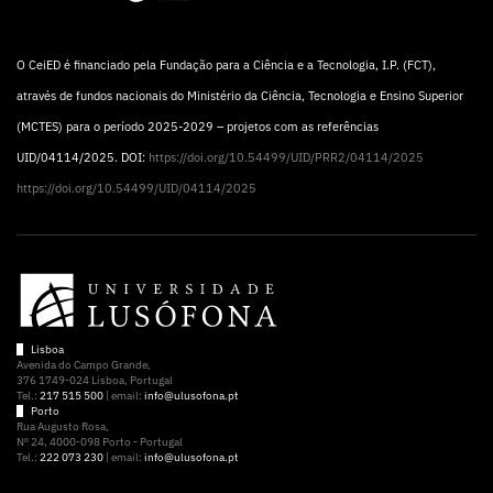
O CeiED é financiado pela Fundação para a Ciência e a Tecnologia, I.P. (FCT),
através de fundos nacionais do Ministério da Ciência, Tecnologia e Ensino Superior
(MCTES) para o período 2025-2029 – projetos com as referências
UID/04114/2025. DOI:
https://doi.org/10.54499/UID/PRR2/04114/2025
https://doi.org/10.54499/UID/04114/2025
Lisboa
Avenida do Campo Grande,
376 1749-024 Lisboa, Portugal
Tel.:
217 515 500
| email:
info@ulusofona.pt
Porto
Rua Augusto Rosa,
Nº 24, 4000-098 Porto - Portugal
Tel.:
222 073 230
| email:
info@ulusofona.pt