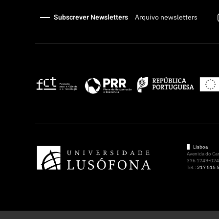
Subscrever Newsletters
Arquivo newsletters
Lisboa
Avenida do C
376 1749-024 
Tel.:
217 515 