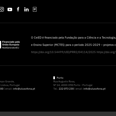
O CeiED é financiado pela Fundação para a Ciência e a Tecnologia, 
e Ensino Superior (MCTES) para o período 2025-2029 – projetos
https://doi.org/10.54499/UID/PRR2/04114/2025
https://doi.o
Porto
ampo Grande,
Rua Augusto Rosa,
Lisboa, Portugal
Nº 24, 4000-098 Porto - Portugal
500
| email:
info@ulusofona.pt
Tel.:
222 073 230
| email:
info@ulusofona.pt