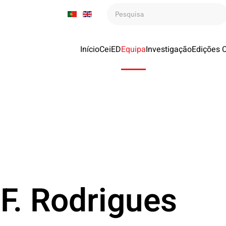
Início
CeiED
Equipa
Investigação
Edições 
F. Rodrigues