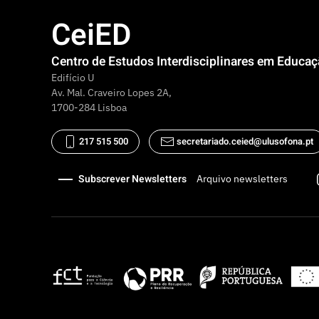
CeiED
Centro de Estudos Interdisciplinares em Educa
Edifício U
Av. Mal. Craveiro Lopes 2A,
1700-284 Lisboa
217 515 500
secretariado.ceied@ulusofona.pt
Subscrever Newsletters
Arquivo newsletters