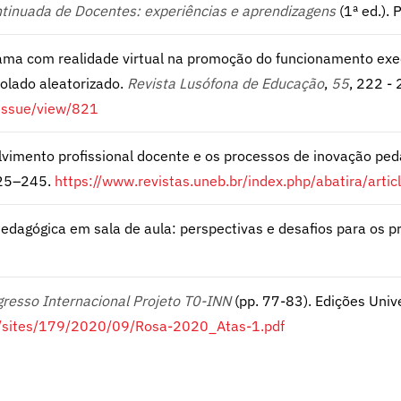
inuada de Docentes: experiências e aprendizagens
(1ª ed.). 
ograma com realidade virtual na promoção do funcionamento exe
olado aleatorizado.
Revista Lusófona de Educação
,
55
, 222 - 
/issue/view/821
envolvimento profissional docente e os processos de inovação p
225–245.
https://www.revistas.uneb.br/index.php/abatira/arti
o Pedagógica em sala de aula: perspectivas e desafios para os p
resso Internacional Projeto T0-INN
(pp. 77-83). Edições Univ
ds/sites/179/2020/09/Rosa-2020_Atas-1.pdf