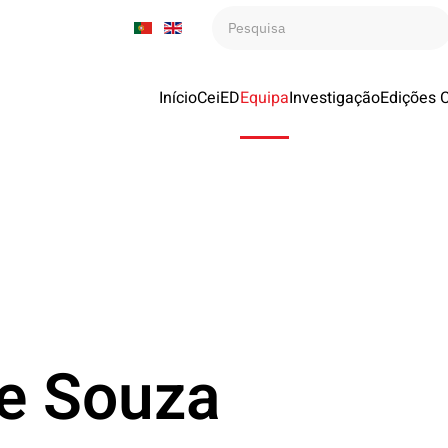
Início
CeiED
Equipa
Investigação
Edições 
ne Souza