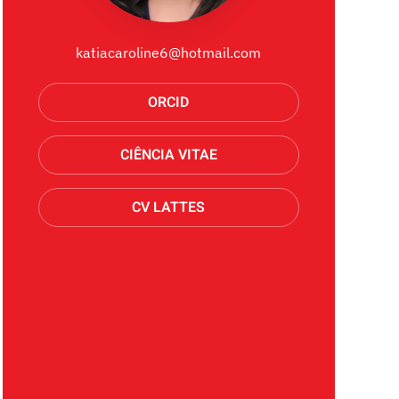
katiacaroline6@hotmail.com
ORCID
CIÊNCIA VITAE
CV LATTES