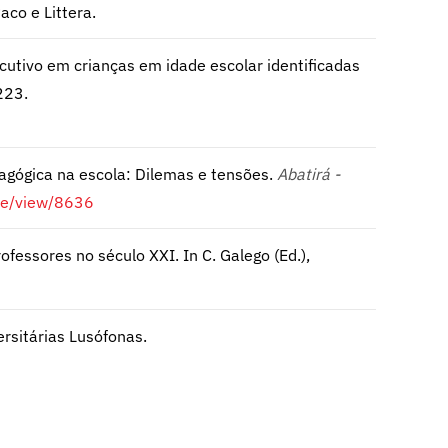
Paco e Littera.
cutivo em crianças em idade escolar identificadas
223.
edagógica na escola: Dilemas e tensões.
Abatirá -
cle/view/8636
rofessores no século XXI. In C. Galego (Ed.),
ersitárias Lusófonas.