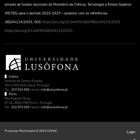
através de fundos nacionais do Ministério da Ciência, Tecnologia e Ensino Superior
(MCTES) para o período 2025-2029 – projetos com as referências
UID/04114/2025. DOI:
https://doi.org/10.54499/UID/PRR2/04114/2025
https://doi.org/10.54499/UID/04114/2025
Lisboa
Avenida do Campo Grande,
376 1749-024 Lisboa, Portugal
Tel.:
217 515 500
| email:
info@ulusofona.pt
Porto
Rua Augusto Rosa,
Nº 24, 4000-098 Porto - Portugal
Tel.:
222 073 230
| email:
info@ulusofona.pt
Producao Multimedia © 2023 COFAC.
Login