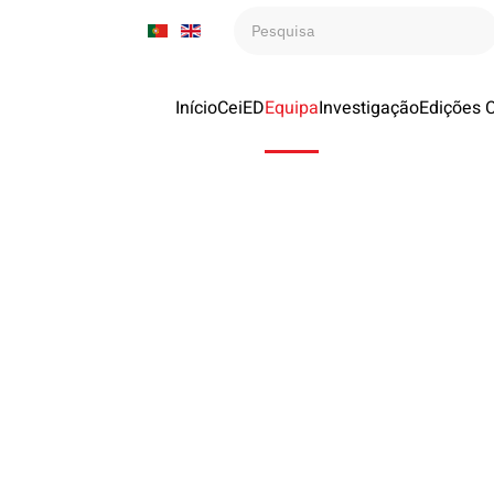
Início
CeiED
Equipa
Investigação
Edições 