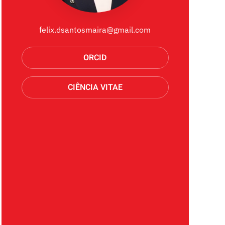
felix.dsantosmaira@gmail.com
ORCID
CIÊNCIA VITAE