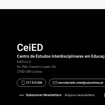
CeiED
Centro de Estudos Interdisciplinares em Educa
Edifício U
Av. Mal. Craveiro Lopes 2A,
1700-284 Lisboa
217 515 500
secretariado.ceied@ulusofona.pt
Subscrever Newsletters
Arquivo newsletters