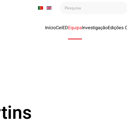
Início
CeiED
Equipa
Investigação
Edições 
tins