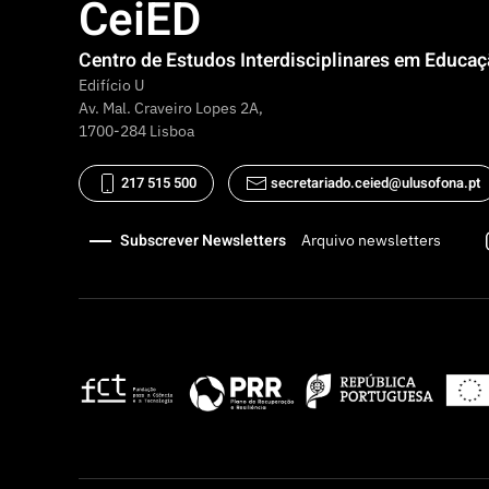
CeiED
Centro de Estudos Interdisciplinares em Educa
Edifício U
Av. Mal. Craveiro Lopes 2A,
1700-284 Lisboa
217 515 500
secretariado.ceied@ulusofona.pt
Subscrever Newsletters
Arquivo newsletters