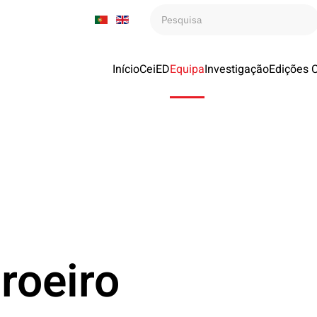
Início
CeiED
Equipa
Investigação
Edições 
roeiro