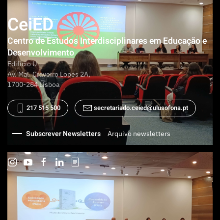
CeiED
Centro de Estudos Interdisciplinares em Educação e
Desenvolvimento
Edifício U
Av. Mal. Craveiro Lopes 2A,
1700-284 Lisboa
217 515 500
secretariado.ceied@ulusofona.pt
Subscrever Newsletters
Arquivo newsletters