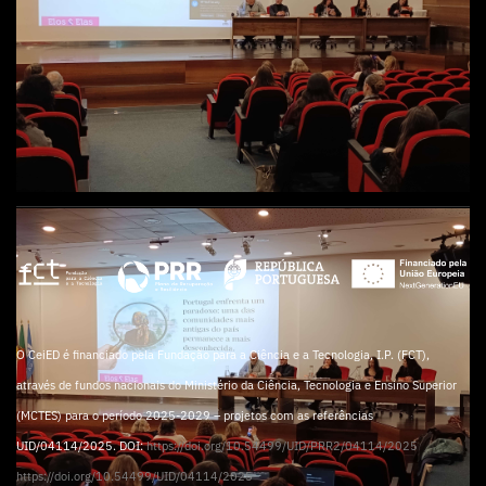
O CeiED é financiado pela Fundação para a Ciência e a Tecnologia, I.P. (FCT),
através de fundos nacionais do Ministério da Ciência, Tecnologia e Ensino Superior
(MCTES) para o período 2025-2029 – projetos com as referências
UID/04114/2025. DOI:
https://doi.org/10.54499/UID/PRR2/04114/2025
https://doi.org/10.54499/UID/04114/2025