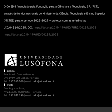
O CeiED é financiado pela Fundação para a Ciência e a Tecnologia, I.P. (FCT),
através de fundos nacionais do Ministério da Ciência, Tecnologia e Ensino Superior
(MCTES) para o período 2025-2029 – projetos com as referências
UID/04114/2025. DOI:
https://doi.org/10.54499/UID/PRR2/04114/2025
https://doi.org/10.54499/UID/04114/2025
Lisboa
Avenida do Campo Grande,
376 1749-024 Lisboa, Portugal
Tel.:
217 515 500
| email:
info@ulusofona.pt
Porto
Rua Augusto Rosa,
Nº 24, 4000-098 Porto - Portugal
Tel.:
222 073 230
| email:
info@ulusofona.pt