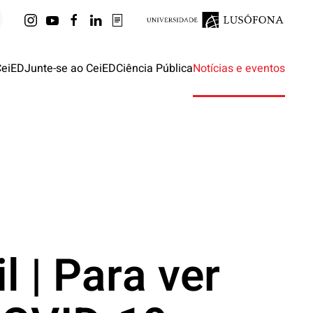
CeiED
Junte-se ao CeiED
Ciência Pública
Notícias e eventos
l | Para ver