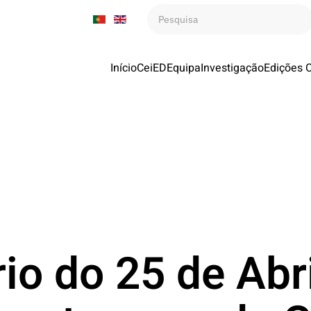
Início
CeiED
Equipa
Investigação
Edições 
io do 25 de Abri