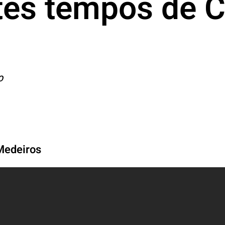
tes tempos de 
O
 Medeiros