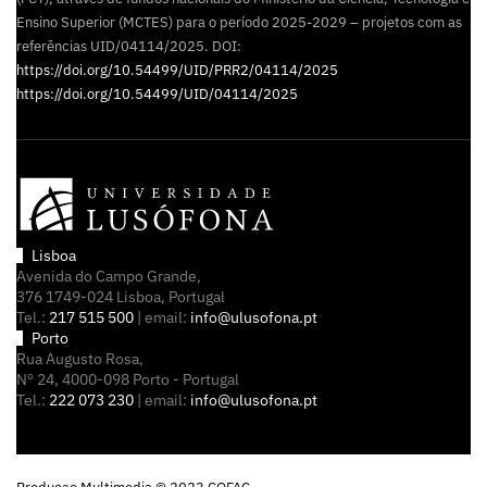
Ensino Superior (MCTES) para o período 2025-2029 – projetos com as
referências UID/04114/2025. DOI:
https://doi.org/10.54499/UID/PRR2/04114/2025
https://doi.org/10.54499/UID/04114/2025
Lisboa
Avenida do Campo Grande,
376 1749-024 Lisboa, Portugal
Tel.:
217 515 500
| email:
info@ulusofona.pt
Porto
Rua Augusto Rosa,
Nº 24, 4000-098 Porto - Portugal
Tel.:
222 073 230
| email:
info@ulusofona.pt