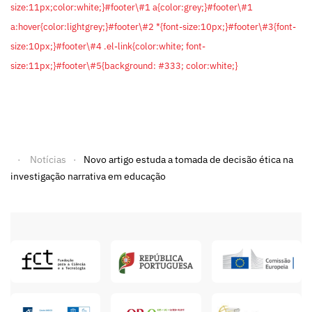
size:11px;color:white;}#footer\#1 a{color:grey;}#footer\#1
a:hover{color:lightgrey;}#footer\#2 *{font-size:10px;}#footer\#3{font-
size:10px;}#footer\#4 .el-link{color:white; font-
size:11px;}#footer\#5{background: #333; color:white;}
Notícias
Novo artigo estuda a tomada de decisão ética na
investigação narrativa em educação