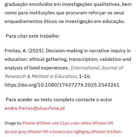
graduação envolvidos em investigações qualitativas, bem
como para instituições que procuram reforçar os seus
enquadramentos éticos na investigação em educação.
Para citar este trabalho:
Freitas, A. (2025). Decision-making in narrative inquiry in
education: ethical gathering, transcription, validation and
analysis of lived experiences.
International Journal of
Research & Method in Education
, 1-16.
https://doi.org/10.1080/1743727X.2025.2543261
Para aceder ao texto completo contacte o autor
andre.freitas@ulusofona.pt
Image by
#footer\#0{font-size:11px;color:white;}#footer\#0
a{color:grey;}#footer\#0 a:hover{color:lightgrey;}#footer\#1{font-