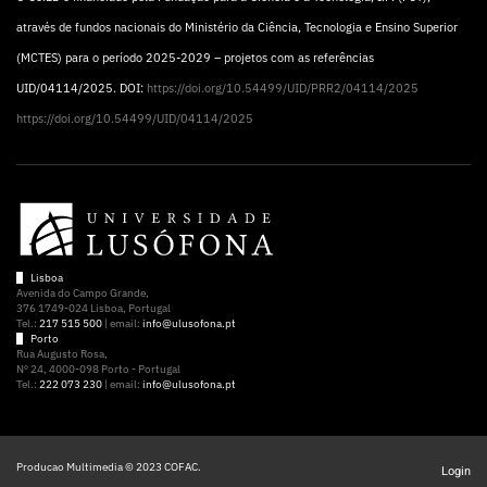
através de fundos nacionais do Ministério da Ciência, Tecnologia e Ensino Superior
(MCTES) para o período 2025-2029 – projetos com as referências
UID/04114/2025. DOI:
https://doi.org/10.54499/UID/PRR2/04114/2025
https://doi.org/10.54499/UID/04114/2025
Lisboa
Avenida do Campo Grande,
376 1749-024 Lisboa, Portugal
Tel.:
217 515 500
| email:
info@ulusofona.pt
Porto
Rua Augusto Rosa,
Nº 24, 4000-098 Porto - Portugal
Tel.:
222 073 230
| email:
info@ulusofona.pt
Producao Multimedia © 2023 COFAC.
Login