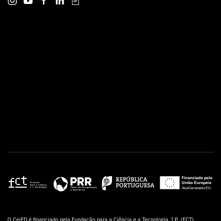
O CeiED é financiado pela Fundação para a Ciência e a Tecnologia, I.P. (FCT),