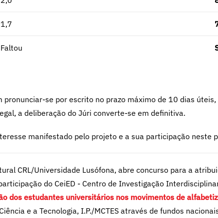
2,0
1,7
Faltou
pronunciar-se por escrito no prazo máximo de 10 dias úteis,
gal, a deliberação do Júri converte-se em definitiva.
nteresse manifestado pelo projeto e a sua participação neste 
ral CRL/Universidade Lusófona, abre concurso para a atribui
participação do CeiED - Centro de Investigação Interdiscipli
ção dos estudantes universitários nos movimentos de alfabe
iência e a Tecnologia, I.P./MCTES através de fundos nacionai