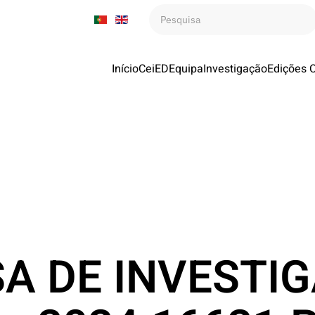
Início
CeiED
Equipa
Investigação
Edições 
A DE INVESTIG