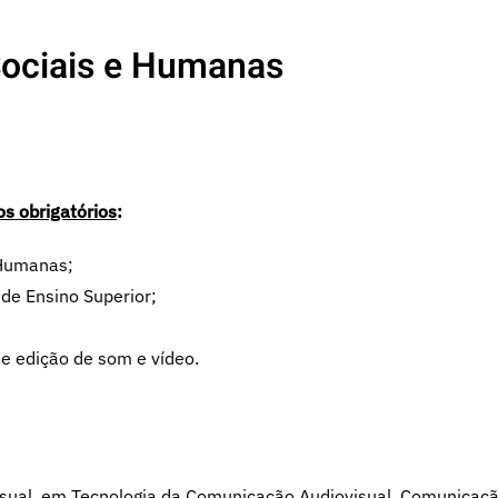
Sociais e Humanas
os obrigatórios
:
 Humanas;
de Ensino Superior;
e edição de som e vídeo.
sual, em Tecnologia da Comunicação Audiovisual, Comunicação 