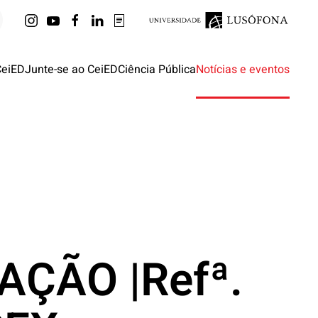
CeiED
Junte-se ao CeiED
Ciência Pública
Notícias e eventos
AÇÃO |Refª.