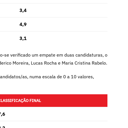
3,4
4,9
3,1
ndo-se verificado um empate em duas candidaturas, o
erico Moreira, Lucas Rocha e Maria Cristina Rabelo.
candidatos/as, numa escala de 0 a 10 valores,
CLASSIFICAÇÃO FINAL
7,6