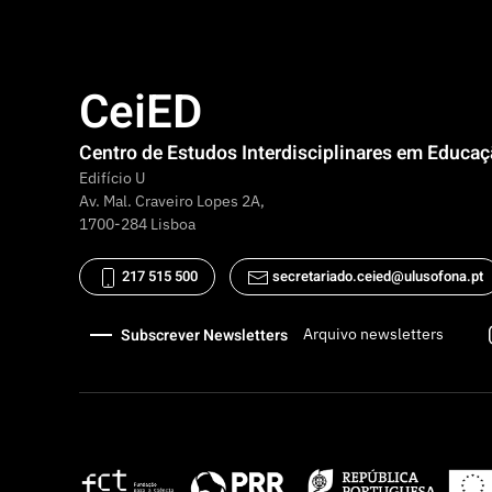
CeiED
Centro de Estudos Interdisciplinares em Educa
Edifício U
Av. Mal. Craveiro Lopes 2A,
1700-284 Lisboa
217 515 500
secretariado.ceied@ulusofona.pt
Subscrever Newsletters
Arquivo newsletters