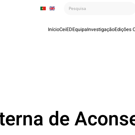
Início
CeiED
Equipa
Investigação
Edições 
terna de Acons