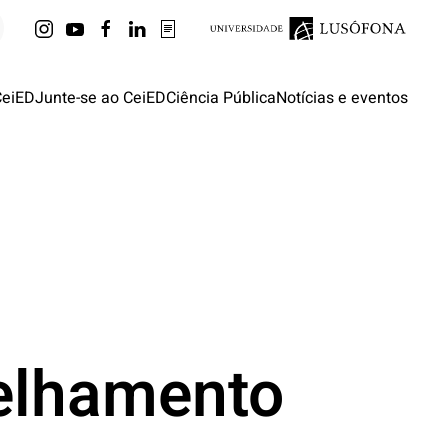
CeiED
Junte-se ao CeiED
Ciência Pública
Notícias e eventos
elhamento