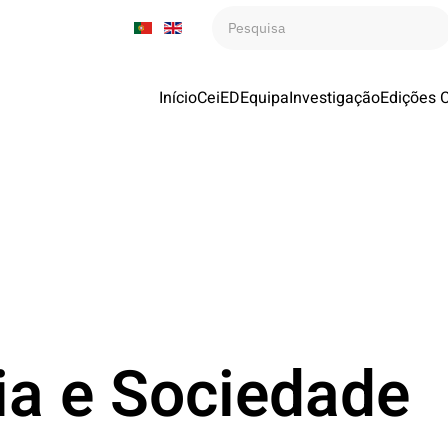
Início
CeiED
Equipa
Investigação
Edições 
ia e Sociedade