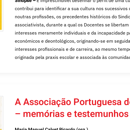
Sinopse –
É imprescindível desenhar o perfil de uma cla
contribui para identificar a sua cultura nos sucessiv
noutras profissões, os precedentes históricos do Sind
associativista, durante a qual os Docentes se liberta
interesses meramente individuais e da incapacidade 
económicos e deontológicos, originando-se em seguida 
interesses profissionais e de carreira, ao mesmo tem
originada pela praxis escolar e associada às comunida
A Associação Portuguesa de
– memórias e testemunhos
Maria Manuel Calvet Ricardo (org.)