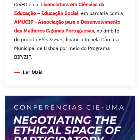
CeiED e da
Licenciatura em Ciências da
Educação – Educação Social
, em parceria com a
AMUCIP - Associação para o Desenvolvimento
das Mulheres Ciganas Portuguesas
, no âmbito
do projeto
Elos & Elas,
financiado pela Câmara
Municipal de Lisboa por meio do Programa
BIP/ZIP.
Ler Mais